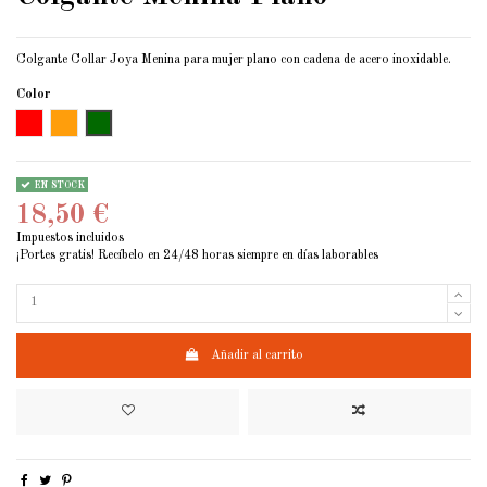
Colgante Collar Joya Menina para mujer plano con cadena de acero inoxidable.
Color
ROJO CRISTAL
Cobre cristal
Verde Cristal
EN STOCK
18,50 €
Impuestos incluidos
¡Portes gratis! Recíbelo en 24/48 horas siempre en días laborables
Añadir al carrito