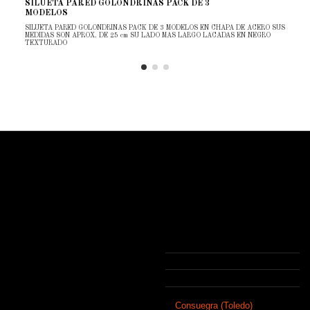
SILUETA PARED GOLONDRINAS PACK DE 3
MODELOS
SILUETA PARED GOLONDRINAS PACK DE 3 MODELOS EN CHAPA DE ACERO SUS
MEDIDAS SON APROX. DE 25 cm SU LADO MAS LARGO LACADAS EN NEGRO
TEXTURADO
ForjaSport
Contacto
Inicio
Forjasport
Sobre Forjasport
Polígono Industrial de Consuegra
Profesionales del sector
Calle 1, Nave 6 A 45700 Consuegra
Novedades
(Toledo)
Contacte con nosotros
925 481 688
Envios y devoluciones
info@forjasport.com
Somos una empresa fundada en 1890
Consuegra (Toledo)
en
que, con el