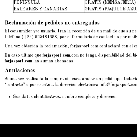
PENÍNSULA
GRATIS (MENSAJERÍA)
BALEARES Y CANARIAS
GRATIS (PAQUETE AZU
Reclamación de pedidos no entregados
El consumidor y/o usuario, tras la recepción de un mail de que su pe
teléfono (+34) 925481688, por el formulario de contacto o por mail:
Una vez obtenida la reclamación, forjasport.com contactará con el co
En caso último que
forjasport.com.com
no tenga disponibilidad del bi
forjasport.com
las sumas abonadas.
Anulaciones
Si una vez realizada la compra si desea anular un pedido que todavía
“contacto” o por escrito a la dirección electrónica info@forjasport.
Sus datos identificativos: nombre completo y dirección