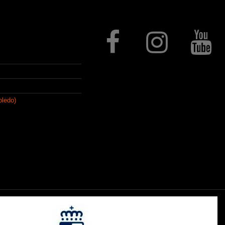
Follow us
oledo)
que, con el paso del
e artículos de regalo,
stelería, regalo
ivos mediante procesos de
ezas a medida y un largo,