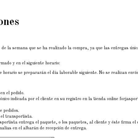
iones
ía de la semana que se ha realizado la compra, ya que las entregas úni
mado y en el siguiente horario:
e horario se prepararán el día laborable siguiente. No se realizan enví
en el pedido.
rónico indicada por el cliente en su registro en la tienda online forjas
e pedidos.
el transportista.
ortista entrega el paquete, o los paquetes, al cliente y éste firma el 
malías en el albarán de recepción de entrega.