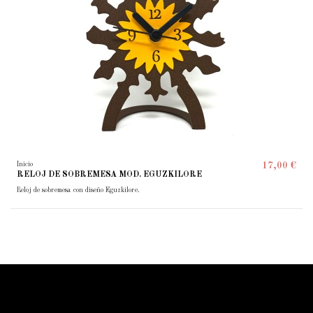
Inicio
17,00 €
RELOJ DE SOBREMESA MOD. EGUZKILORE
Reloj de sobremesa con diseño Eguzkilore.
ForjaSport
Contacto