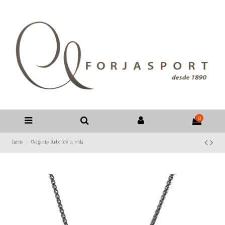
0
Inicio
Colgante Árbol de la vida