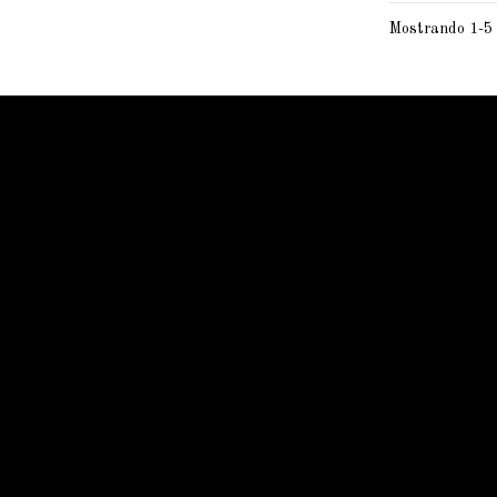
Mostrando 1-5 
ForjaSport
Inicio
Sobre Forjasport
Profesionales del sector
Novedades
Contacte con nosotros
Envios y devoluciones