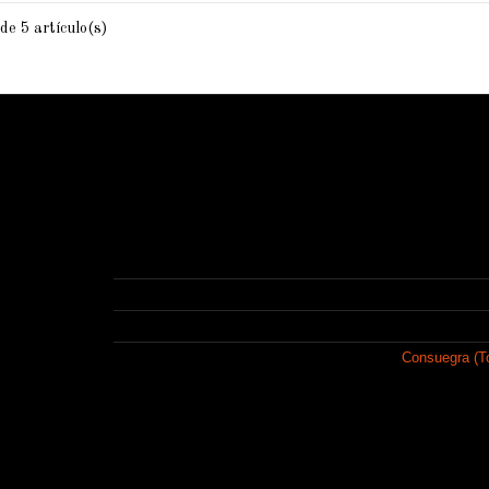
de 5 artículo(s)
Contacto
Forjasport
Polígono Industrial de Consuegra
Calle 1, Nave 6 A 45700 Consuegra (Toledo)
925 481 688
info@forjasport.com
Consuegra (T
Somos una empresa fundada en 1890 en
tiempo, se ha especializado en la producción integral d
trofeos y medallas personalizadas, elementos para ho
promocional, regalos de comunión, elementos decorat
corte láser, rótulos, letras corpóreas, expositores, pi
etc.