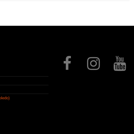
Follow us
oledo)
que, con el paso del
e artículos de regalo,
stelería, regalo
ivos mediante procesos de
ezas a medida y un largo,