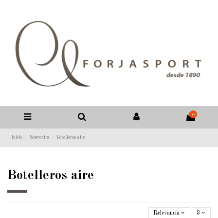
0
Inicio
Souvenirs
Botelleros aire
Botelleros aire
Relevancia
3