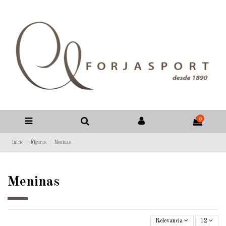
0
Inicio
Figuras
Meninas
Meninas
Relevancia
12