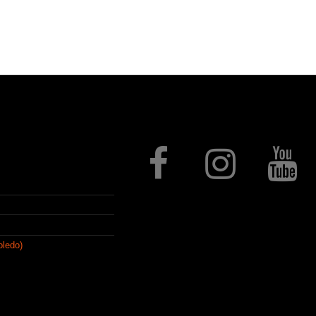
Follow us
oledo)
que, con el paso del
e artículos de regalo,
stelería, regalo
ivos mediante procesos de
ezas a medida y un largo,