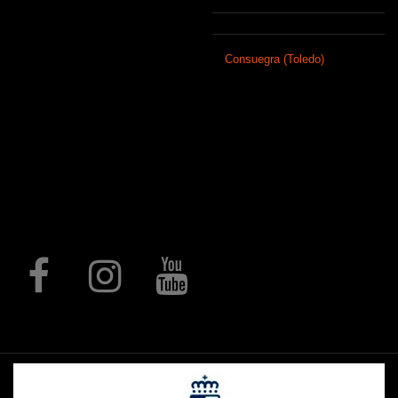
925 481 688
Envios y devoluciones
info@forjasport.com
Somos una empresa fundada en 1890
Consuegra (Toledo)
en
que, con el
paso del tiempo, se ha especializado en
la producción integral de artículos de
regalo, trofeos y medallas
personalizadas, elementos para
hostelería, regalo promocional,
regalos de comunión, elementos
decorativos mediante procesos de
corte láser, rótulos, letras corpóreas,
expositores, piezas a medida y un
largo, etc.
Follow us