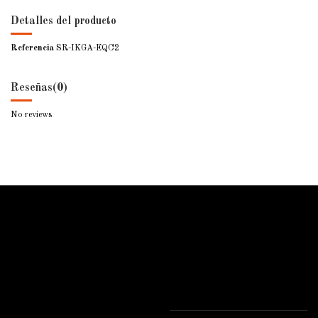
Detalles del producto
Referencia
SR-IKGA-EQC2
Reseñas
(0)
No reviews
ForjaSport
Contacto
Inicio
Forjasport
Sobre Forjasport
Polígono Industrial de Consuegra
Profesionales del sector
Calle 1, Nave 6 A 45700 Consuegra
Novedades
(Toledo)
Contacte con nosotros