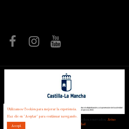
decorativos mediante procesos de
corte láser, rótulos, letras corpóreas,
expositores, piezas a medida y un
largo, etc.
Follow us
Utilizamos Cookies para mejorar la experiencia.
Haz clic en "Aceptar" para continuar navegando.
© 1980 - 2022 Forjasport SL. Todos los derechos reservados.
Aviso
Legal
|
Política de privacidad
Accept