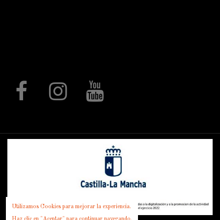
personalizadas, elementos para
hostelería, regalo promocional,
regalos de comunión, elementos
decorativos mediante procesos de
corte láser, rótulos, letras corpóreas,
expositores, piezas a medida y un
largo, etc.
Follow us
Utilizamos Cookies para mejorar la experiencia.
Haz clic en "Aceptar" para continuar navegando.