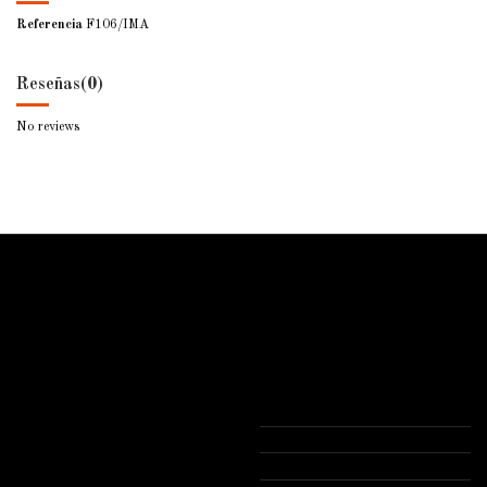
Referencia
F106/IMA
Reseñas
(0)
No reviews
ForjaSport
Contacto
Inicio
Forjasport
Sobre Forjasport
Polígono Industrial de Consuegra
Profesionales del sector
Calle 1, Nave 6 A 45700 Consuegra
Novedades
(Toledo)
Contacte con nosotros
925 481 688
Envios y devoluciones
info@forjasport.com