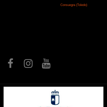
Somos una empresa fundada en 1890
Consuegra (Toledo)
en
que, con el
paso del tiempo, se ha especializado en
la producción integral de artículos de
regalo, trofeos y medallas
personalizadas, elementos para
hostelería, regalo promocional,
regalos de comunión, elementos
decorativos mediante procesos de
corte láser, rótulos, letras corpóreas,
expositores, piezas a medida y un
largo, etc.
Follow us